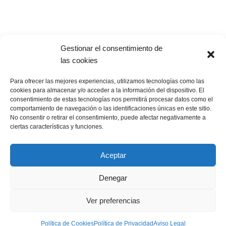
Mantenimiento Césped
Home
Legal
Gestionar el consentimiento de
Política de Privacidad
las cookies
Aviso Legal
Para ofrecer las mejores experiencias, utilizamos tecnologías como las
Política de cookies
cookies para almacenar y/o acceder a la información del dispositivo. El
consentimiento de estas tecnologías nos permitirá procesar datos como el
Personalizar cookies
comportamiento de navegación o las identificaciones únicas en este sitio.
No consentir o retirar el consentimiento, puede afectar negativamente a
Política de Calidad
ciertas características y funciones.
Aceptar
© 2024 Todos los derechos reservados. Mantenturf Césped
Denegar
Artificial
Ver preferencias
Diseño Página web Mediante Comunicación
Política de Cookies
Política de Privacidad
Aviso Legal