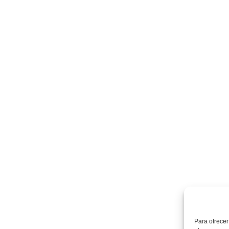
Servicios
Nosotros
Campos de Fútbol
Compañía
Tenis y Pádel
Noticias
3
Pistas deportivas
Mapa del Sitio
Jardín y urbanismo
Contactar
Mantenimiento Césped
Home
Para ofrecer