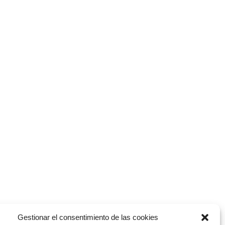
Legal
Política de Privacidad
Aviso Legal
Política de cookies
Personalizar cookies
Política de Calidad
Gestionar el consentimiento de las cookies