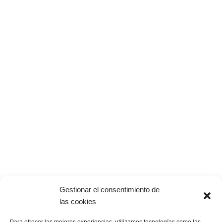
entidades privadas, centros escolares, clubes deportivos…
Servicios
Nosotros
Campos de Fútbol
Compañía
Tenis y Pádel
Noticias
3
Pistas deportivas
Mapa del Sitio
Jardín y urbanismo
Contactar
Mantenimiento Césped
Home
Legal
Gestionar el consentimiento de
Política de Privacidad
las cookies
Aviso Legal