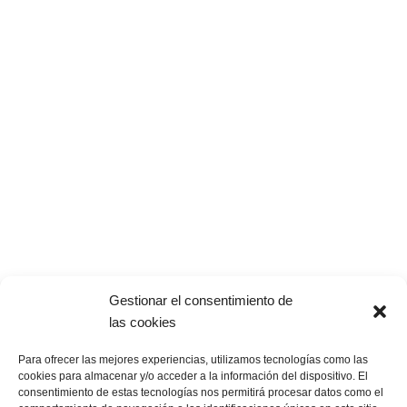
Servicios
Nosotros
Campos de Fútbol
Compañía
Tenis y Pádel
Noticias
3
Pistas deportivas
Mapa del Sitio
Jardín y urbanismo
Contactar
Mantenimiento Césped
Home
Legal
Gestionar el consentimiento de
Política de Privacidad
las cookies
Aviso Legal
Para ofrecer las mejores experiencias, utilizamos tecnologías como las
Política de cookies
cookies para almacenar y/o acceder a la información del dispositivo. El
consentimiento de estas tecnologías nos permitirá procesar datos como el
Personalizar cookies