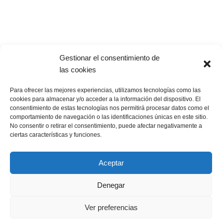
Mantenimiento Césped
Home
Legal
Política de Privacidad
Gestionar el consentimiento de
las cookies
Aviso Legal
Para ofrecer las mejores experiencias, utilizamos tecnologías como las
Política de cookies
cookies para almacenar y/o acceder a la información del dispositivo. El
consentimiento de estas tecnologías nos permitirá procesar datos como el
Personalizar cookies
comportamiento de navegación o las identificaciones únicas en este sitio.
No consentir o retirar el consentimiento, puede afectar negativamente a
Política de Calidad
ciertas características y funciones.
Aceptar
© 2024 Todos los derechos reservados. Mantenturf Césped
Denegar
Artificial
Ver preferencias
Diseño Página web Mediante Comunicación